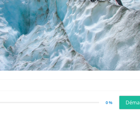
Déma
0 %